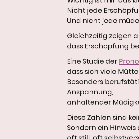
Wichtig ist mir, das k
Nicht jede Erschöpfun
Und nicht jede müde
Gleichzeitig zeigen a
dass Erschöpfung bei 
Eine Studie der
Prono
dass sich viele Mütte
Besonders berufstät
Anspannung,
anhaltender Müdigke
Diese Zahlen sind ke
Sondern ein Hinweis d
oft still, oft selbst