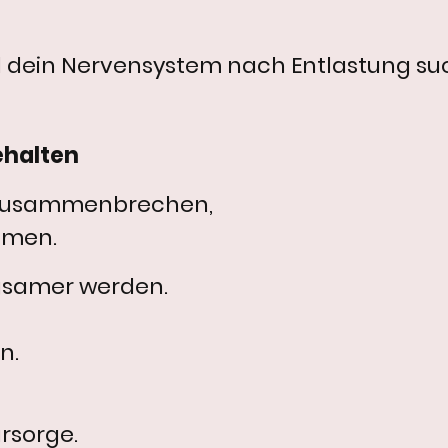
d dein Nervensystem nach Entlastung su
ehalten
t zusammenbrechen,
hmen.
ngsamer werden.
n.
rsorge.