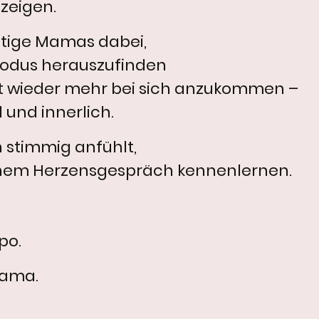
 zeigen.
ätige Mamas dabei,
odus herauszufinden
itt wieder mehr bei sich anzukommen –
 und innerlich.
h stimmig anfühlt,
inem Herzensgespräch kennenlernen.
po.
Mama.