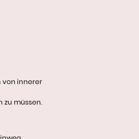
 von innerer
n zu müssen.
hinweg.