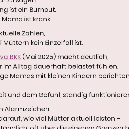
lar zu sagen:
g ist ein Burnout.
 Mama ist krank.
ktuelle Zahlen,
Müttern kein Einzelfall ist.
va BKK
(Mai 2025) macht deutlich,
r im Alltag dauerhaft belastet fühlen.
ige Mamas mit kleinen Kindern berichten
it und dem Gefühl, ständig funktioniere
in Alarmzeichen.
arauf, wie viel Mütter aktuell leisten –
verständlich, oft über die eigenen Grenzen 